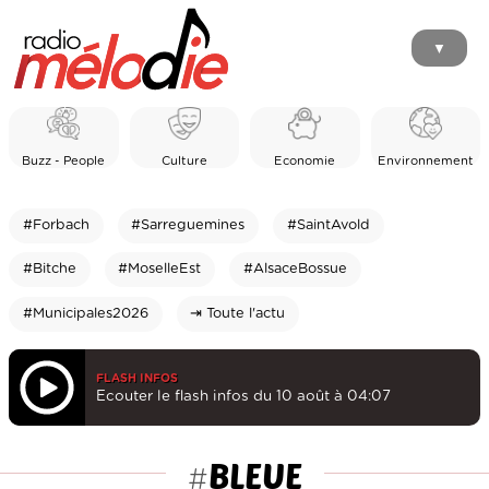
▼
Buzz - People
Culture
Economie
Environnement
#Forbach
#Sarreguemines
#SaintAvold
#Bitche
#MoselleEst
#AlsaceBossue
#Municipales2026
⇥ Toute l'actu
FLASH INFOS
Ecouter le flash infos du 10 août à 04:07
BLEUE
#