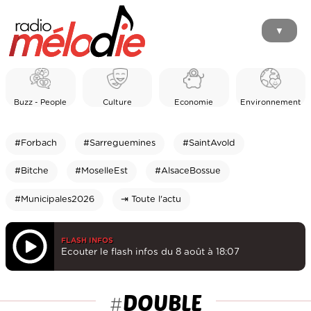
▼
Buzz - People
Culture
Economie
Environnement
#Forbach
#Sarreguemines
#SaintAvold
#Bitche
#MoselleEst
#AlsaceBossue
#Municipales2026
⇥ Toute l'actu
FLASH INFOS
Ecouter le flash infos du 8 août à 18:07
DOUBLE
#