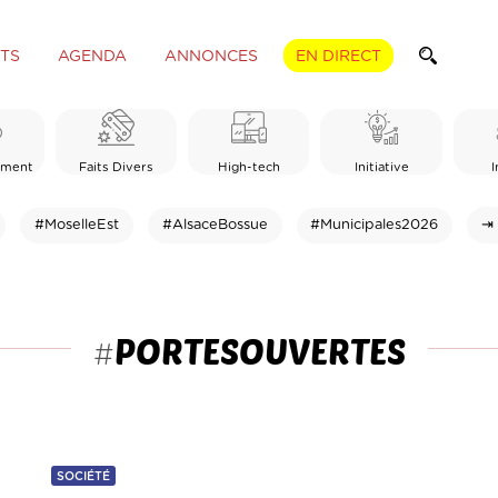
TS
AGENDA
ANNONCES
EN DIRECT
ement
Faits Divers
High-tech
Initiative
I
#MoselleEst
#AlsaceBossue
#Municipales2026
⇥ 
PORTESOUVERTES
#
SOCIÉTÉ