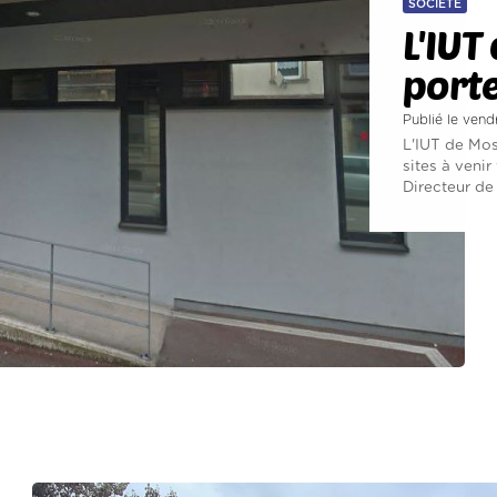
SOCIÉTÉ
L'IUT
porte
Publié le vend
L'IUT de Mose
sites à venir
Directeur de 