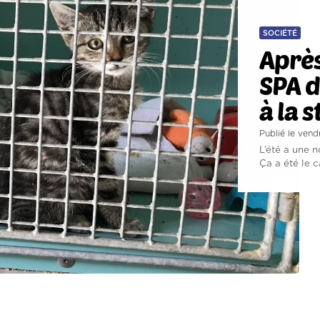
SOCIÉTÉ
Après
SPA d
à la 
Publié le ven
L’été a une 
Ça a été le 