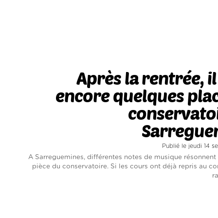
Après la rentrée, il
encore quelques pla
conservato
Sarregue
Publié le jeudi 14
A Sarreguemines, différentes notes de musique résonnent
pièce du conservatoire. Si les cours ont déjà repris au co
r