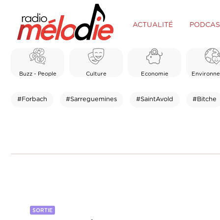
ACTUALITÉ
PODCAS
Buzz - People
Culture
Economie
Environn
#Forbach
#Sarreguemines
#SaintAvold
#Bitche
SORTIE