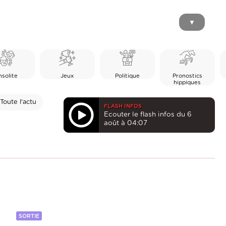
▼
nsolite
Jeux
Politique
Pronostics
hippiques
Toute l'actu
FLASH INFOS
Ecouter le flash infos du 6
août à 04:07
SORTIE