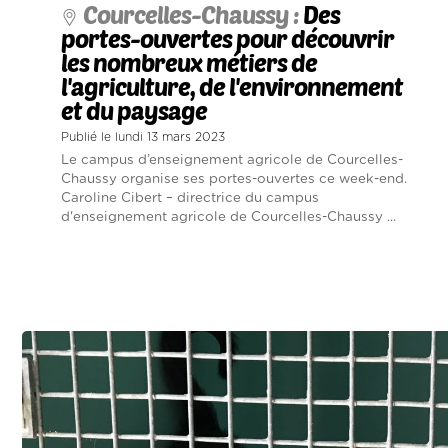
Courcelles-Chaussy :
Des
portes-ouvertes pour découvrir
les nombreux métiers de
l'agriculture, de l'environnement
et du paysage
Publié le lundi 13 mars 2023
Le campus d’enseignement agricole de Courcelles-
Chaussy organise ses portes-ouvertes ce week-end.
Caroline Cibert – directrice du campus
d'enseignement agricole de Courcelles-Chaussy ...