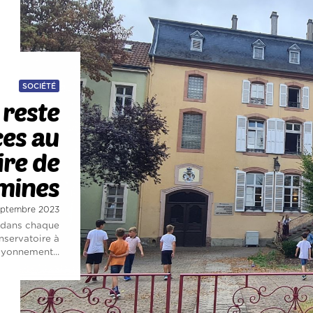
SOCIÉTÉ
 reste
ces au
ire de
mines
 septembre 2023
 dans chaque
nservatoire à
ayonnement...