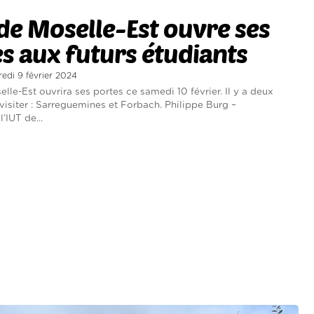
 de Moselle-Est ouvre ses
s aux futurs étudiants
redi 9 février 2024
lle-Est ouvrira ses portes ce samedi 10 février. Il y a deux
 visiter : Sarreguemines et Forbach. Philippe Burg –
l’IUT de...