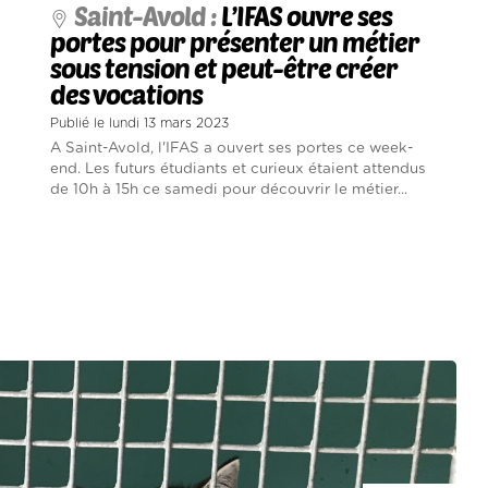
Saint-Avold :
L’IFAS ouvre ses
portes pour présenter un métier
sous tension et peut-être créer
des vocations
Publié le lundi 13 mars 2023
A Saint-Avold, l'IFAS a ouvert ses portes ce week-
end. Les futurs étudiants et curieux étaient attendus
de 10h à 15h ce samedi pour découvrir le métier...