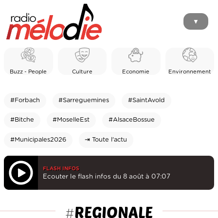
▼
Buzz - People
Culture
Economie
Environnement
#Forbach
#Sarreguemines
#SaintAvold
#Bitche
#MoselleEst
#AlsaceBossue
#Municipales2026
⇥ Toute l'actu
FLASH INFOS
Ecouter le flash infos du 8 août à 07:07
REGIONALE
#