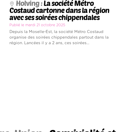
Holving :
La société Métro
Costaud cartonne dans la région
avec ses soirées chippendales
Publié le mardi 21 octobre 2025
Depuis la Moselle-Est, la société Métro Costaud
organise des soirées chippendales partout dans la
région. Lancées il y a 2 ans, ces soirées...