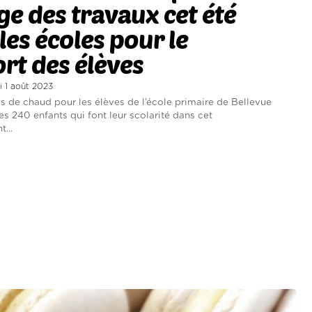
e des travaux cet été
les écoles pour le
rt des élèves
i 1 août 2023
ps de chaud pour les élèves de l’école primaire de Bellevue
es 240 enfants qui font leur scolarité dans cet
...