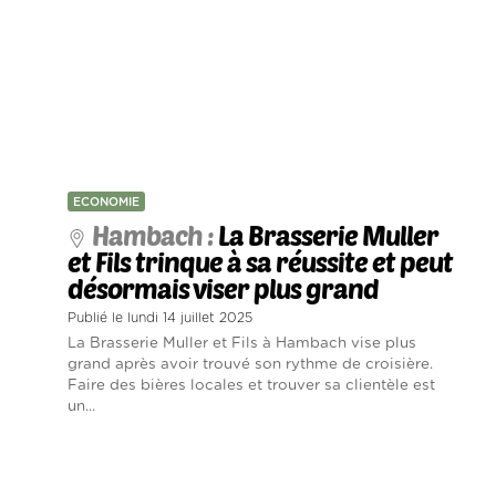
ECONOMIE
Hambach :
La Brasserie Muller
et Fils trinque à sa réussite et peut
désormais viser plus grand
Publié le lundi 14 juillet 2025
La Brasserie Muller et Fils à Hambach vise plus
grand après avoir trouvé son rythme de croisière.
Faire des bières locales et trouver sa clientèle est
un...