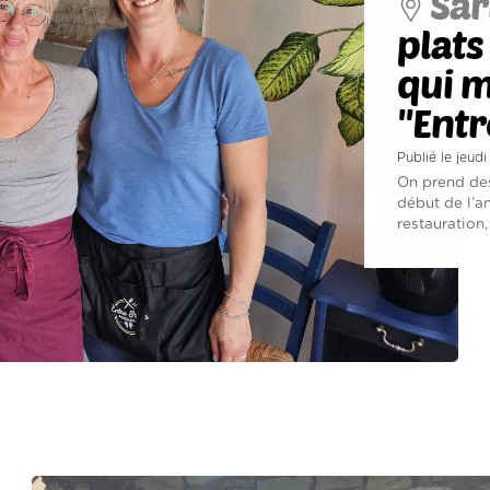
Sar
plats
qui m
''Ent
Publié le jeud
On prend des
début de l’a
restauration,