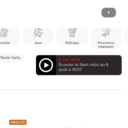
▼
nsolite
Jeux
Politique
Pronostics
hippiques
Toute l'actu
FLASH INFOS
Ecouter le flash infos du 6
août à 19:07
INSOLITE