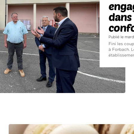
engag
dans 
confo
Publié le mard
Fini les cou
à Forbach. L
établissement