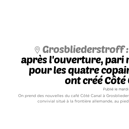
Grosbliederstroff 
après l'ouverture, pari 
pour les quatre copai
ont créé Côté
Publié le mardi
On prend des nouvelles du café Côté Canal à Grosbliederst
convivial situé à la frontière allemande, au pied