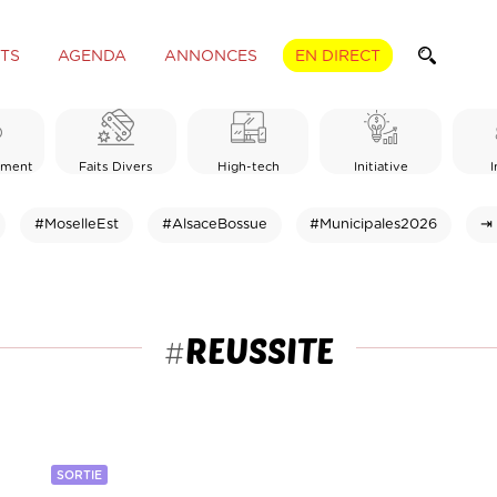
TS
AGENDA
ANNONCES
EN DIRECT
ement
Faits Divers
High-tech
Initiative
I
#MoselleEst
#AlsaceBossue
#Municipales2026
⇥ 
REUSSITE
#
SORTIE