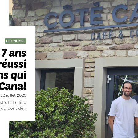
ECONOMIE
:
7 ans
réussi
ns qui
 Canal
 22 juillet 2025
roff. Le lieu
 du pont de...