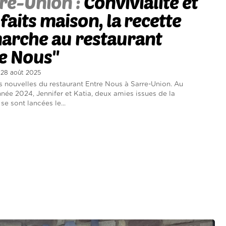
re-Union :
Convivialité et
 faits maison, la recette
arche au restaurant
re Nous''
i 28 août 2025
 nouvelles du restaurant Entre Nous à Sarre-Union. Au
nnée 2024, Jennifer et Katia, deux amies issues de la
 se sont lancées le...