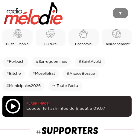
▼
Buzz - People
Culture
Economie
Environnement
#Forbach
#Sarreguemines
#SaintAvold
#Bitche
#MoselleEst
#AlsaceBossue
#Municipales2026
⇥ Toute l'actu
FLASH INFOS
Ecouter le flash infos du 6 août à 09:07
SUPPORTERS
#