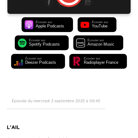
Écouter sur
Écouter sur
Apple Podcasts
YouTube
Écouter sur
Écouter sur
Spotify Podcasts
Amazon Music
Écouter sur
Écouter sur
Deezer Podcasts
Radioplayer France
Épisode du mercredi 3 septembre 2025 à 09:45
L'AIL