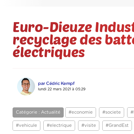
Euro-Dieuze Industr
recyclage des batt
électriques
par Cédric Kempf
lundi 22 mars 2021 à 05:29
Catégorie : Actualité
#economie
#societe
#
#vehicule
#electrique
#visite
#GrandEst