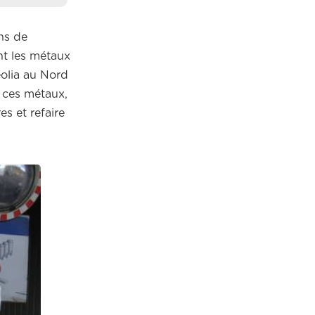
ons de
nt les métaux
eolia au Nord
, ces métaux,
es et refaire