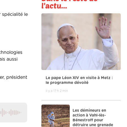
l'actu...
spécialité le
chnologies
ais aussi
er, président
Le pape Léon XIV en visite à Metz :
le programme dévoilé
il y a 17 h 2 min
Les démineurs en
action à Vahl-lès-
Bénestroff pour
détruire une grenade