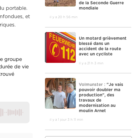
de la Seconde Guerre
 du portable.
mondiale
onfondues, et
il y a 20 h 56 min
riques.
Un motard grièvement
blessé dans un
accident de la route
avec un cycliste
le groupe
il y a 21 h 3 min
 durée de vie
trouvé
Volmunster :
"Je vais
pouvoir doubler ma
production", des
travaux de
modernisation au
moulin Arnet
il y a 1 jour 3 h 11 min