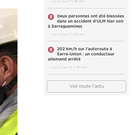
il y a 1 jour 1 h 28 min
Deux personnes ont été blessées
dans un accident d’ULM hier soir
à Sarreguemines
il y a 1 jour 1 h 29 min
202 km/h sur l'autoroute à
Sarre-Union : un conducteur
allemand arrêté
il y a 1 jour 15 h 47 min
Voir toute l'actu