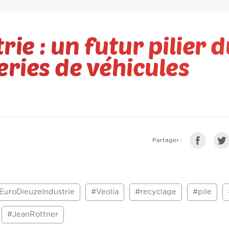
ie : un futur pilier d
eries de véhicules
Partager :
EuroDieuzeIndustrie
#Veolia
#recyclage
#pile
#JeanRottner