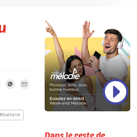
u
Musique, actu, jeux,
bonne humeur...
Ecoutez en direct :
Week-end Mélodie
#batterie
Dans le reste de