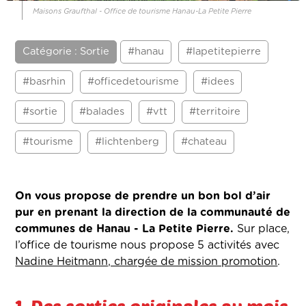
Maisons Graufthal - Office de tourisme Hanau-La Petite Pierre
Catégorie : Sortie
#hanau
#lapetitepierre
#basrhin
#officedetourisme
#idees
#sortie
#balades
#vtt
#territoire
#tourisme
#lichtenberg
#chateau
On vous propose de prendre un bon bol d’air
pur en prenant la direction de la communauté de
communes de Hanau - La Petite Pierre.
Sur place,
l’office de tourisme nous propose 5 activités avec
Nadine Heitmann, chargée de mission promotion
.