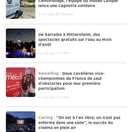
cambriolage, l’équipe du musée Lalique
lance une cagnotte solidaire
il y a 1 jour 16 h 56 min
De Sarralbe à Mittersheim, des
spectacles gratuits sur l’eau au mois
d’août
il y a 2 jour 1 h 2 min
Rémelfing :
Deux cavalières vice-
championnes de France de saut
d’obstacles pour leur première
participation
il y a 2 jour 1 h 2 min
Carling :
"On est à l’air libre, on n’est pas
enfermé dans une salle", le succès du
cinéma en plein air