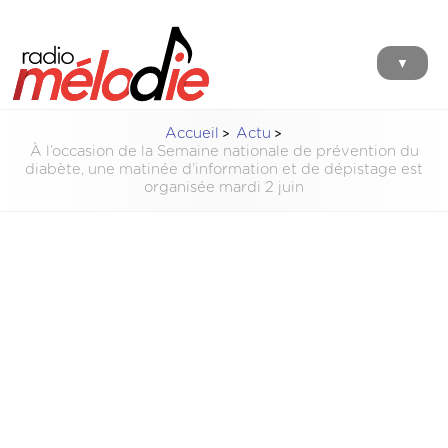
▼
Accueil
Actu
À l’occasion de la Semaine nationale de prévention du
diabète, une matinée d’information et de dépistage est
organisée mardi 2 juin