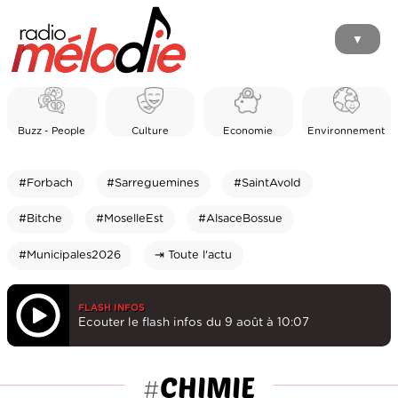
▼
Buzz - People
Culture
Economie
Environnement
#Forbach
#Sarreguemines
#SaintAvold
#Bitche
#MoselleEst
#AlsaceBossue
#Municipales2026
⇥ Toute l'actu
FLASH INFOS
Ecouter le flash infos du 9 août à 10:07
CHIMIE
#