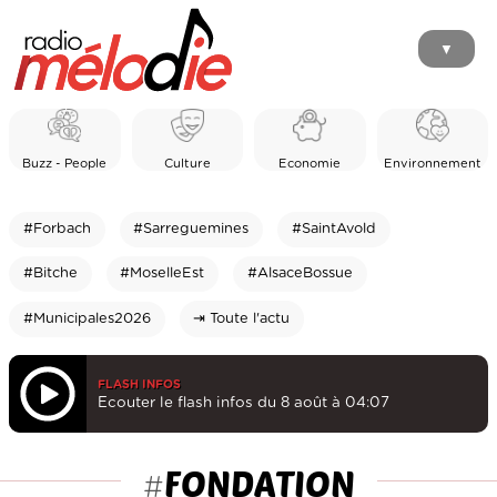
▼
Buzz - People
Culture
Economie
Environnement
#Forbach
#Sarreguemines
#SaintAvold
#Bitche
#MoselleEst
#AlsaceBossue
#Municipales2026
⇥ Toute l'actu
FLASH INFOS
Ecouter le flash infos du 8 août à 04:07
FONDATION
#