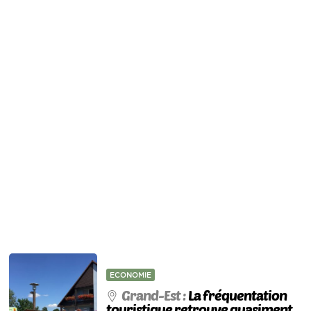
ECONOMIE
Grand-Est :
La fréquentation
touristique retrouve quasiment