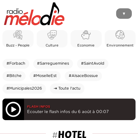
▼
Buzz - People
Culture
Economie
Environnement
#Forbach
#Sarreguemines
#SaintAvold
#Bitche
#MoselleEst
#AlsaceBossue
#Municipales2026
⇥ Toute l'actu
FLASH INFOS
Ecouter le flash infos du 6 août à 00:07
HOTEL
#