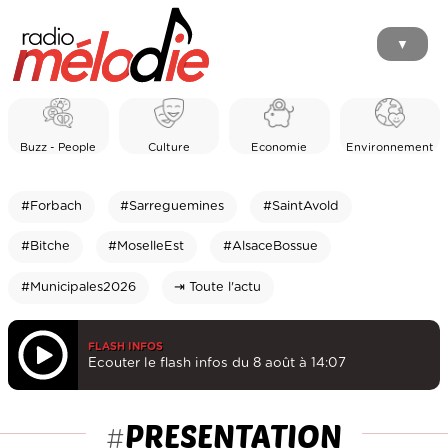
▼
Buzz - People
Culture
Economie
Environnement
#Forbach
#Sarreguemines
#SaintAvold
#Bitche
#MoselleEst
#AlsaceBossue
#Municipales2026
⇥ Toute l'actu
FLASH INFOS
Ecouter le flash infos du 8 août à 14:07
PRESENTATION
#