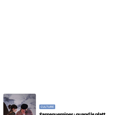
CULTURE
Sarreguemines : quand le platt