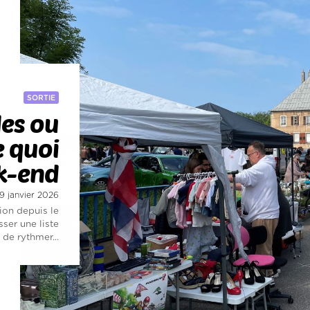
SORTIE
des ou
e quoi
k-end
 9 janvier 2026
ion depuis le
ser une liste
 de rythmer...