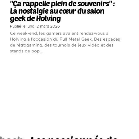
"Ça rappelle plein de souvenirs" :
La nostalgie au cœur du salon
geek de Holving
Publié le lundi 2 mars 2026
Ce week-end, les gamers avaient rendez-vous à
Holving à l’occasion du Full Metal Geek. Des espaces
de rétrogaming, des tournois de jeux vidéo et des
stands de pop...