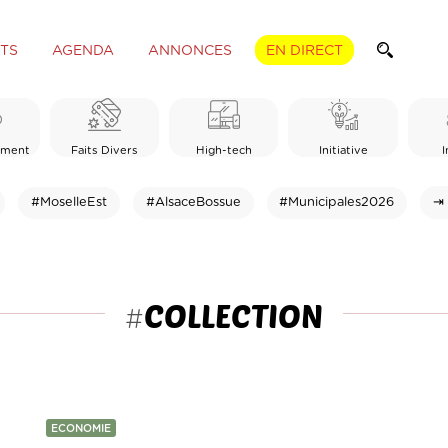
TS
AGENDA
ANNONCES
EN DIRECT
ement
Faits Divers
High-tech
Initiative
I
#MoselleEst
#AlsaceBossue
#Municipales2026
⇥ 
COLLECTION
#
ECONOMIE