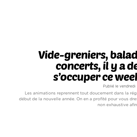
Vide-greniers, bala
concerts, il y a d
s’occuper ce wee
Publié le vendredi
Les animations reprennent tout doucement dans la rég
début de la nouvelle année. On en a profité pour vous dres
non exhaustive afin