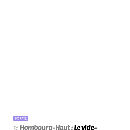
SORTIE
Hombourg-Haut :
Le vide-