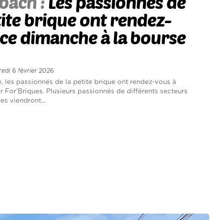
bach :
Les passionnés de
tite brique ont rendez-
ce dimanche à la bourse
redi 6 février 2026
 les passionnés de la petite brique ont rendez-vous à
 For’Briques. Plusieurs passionnés de différents secteurs
s viendront...