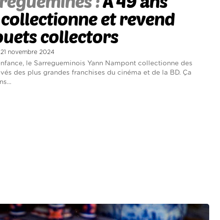
reguemines :
À 49 ans
collectionne et revend
ouets collectors
di 21 novembre 2024
enfance, le Sarregueminois Yann Nampont collectionne des
ivés des plus grandes franchises du cinéma et de la BD. Ça
ns...