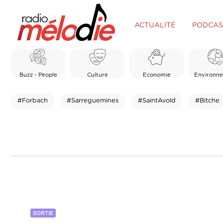
ACTUALITÉ
PODCAS
Buzz - People
Culture
Economie
Environn
#Forbach
#Sarreguemines
#SaintAvold
#Bitche
SORTIE