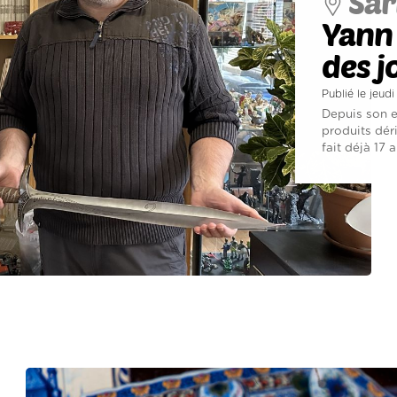
Sar
Yann 
des j
Publié le jeu
Depuis son 
produits dér
fait déjà 17 a