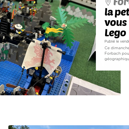
For
la pe
vous 
Lego
Publié le vend
Ce dimanche,
Forbach pour
géographique