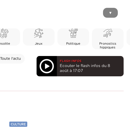
▼
nsolite
Jeux
Politique
Pronostics
hippiques
Toute l'actu
FLASH INFOS
Ecouter le flash infos du 8
août à 17:07
CULTURE