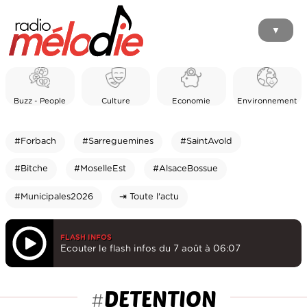
▼
Buzz - People
Culture
Economie
Environnement
#Forbach
#Sarreguemines
#SaintAvold
#Bitche
#MoselleEst
#AlsaceBossue
#Municipales2026
⇥ Toute l'actu
FLASH INFOS
Ecouter le flash infos du 7 août à 06:07
DETENTION
#